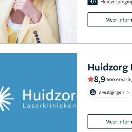
9,0
Huidverjongin
Meer infor
Huidzorg 
8,9
600 ervari
8 vestigingen
Meer infor