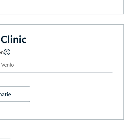
Clinic
en
, Venlo
matie