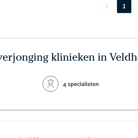
1
Previous
erjonging klinieken in Veld
4 specialisten