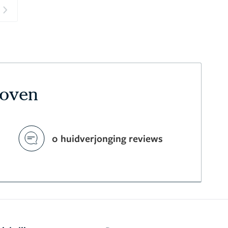
Next
hoven
0 huidverjonging reviews