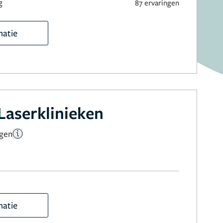
g
87 ervaringen
matie
Laserklinieken
ngen
matie