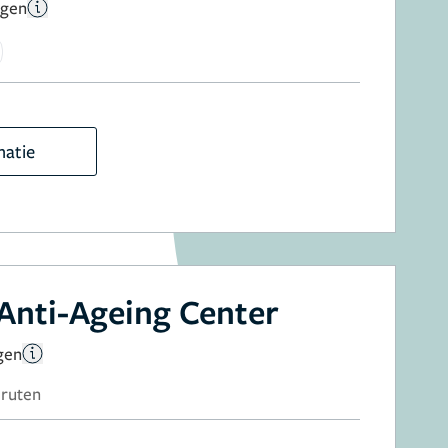
ngen
matie
 Anti-Ageing Center
gen
Druten