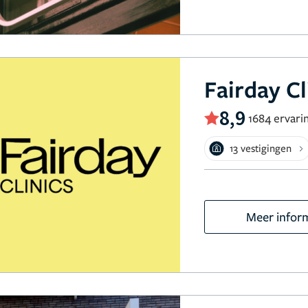
Fairday Cl
8,9
1684 ervari
13 vestigingen
Meer infor