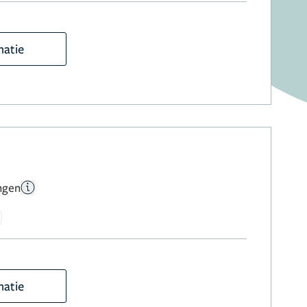
matie
ngen
matie