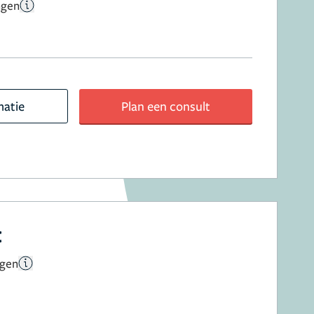
ngen
matie
Plan een consult
c
ngen