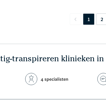
1
2
Previous
ig-transpireren klinieken in
4 specialisten