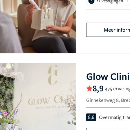
12 vestigingen
Meer infor
Glow Clin
8,9
475 ervarin
Ginnekenweg 8, Bre
8,6
Overmatig tra