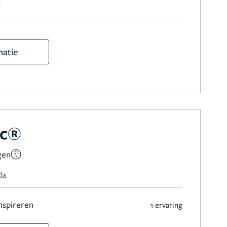
matie
ic®
gen
da
nspireren
1 ervaring