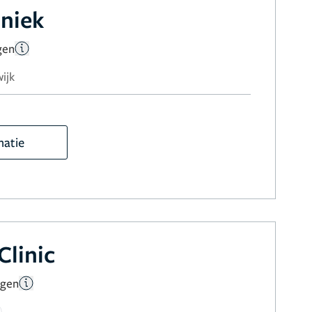
iniek
gen
ijk
matie
Clinic
ngen