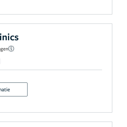
inics
ngen
matie