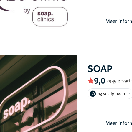
Meer infor
SOAP
9,0
2945 ervari
13 vestigingen
Meer infor