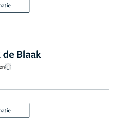
matie
k de Blaak
gen
matie