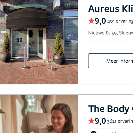
Aureus Kl
9,0
401 ervarin
Nieuwe Es 59, Sleeuw
Meer infor
The Body 
9,0
3621 ervari