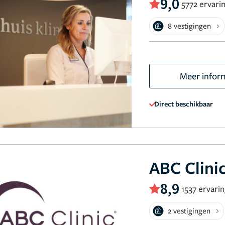
9,0
5772 ervari
8 vestigingen
Meer infor
Direct beschikbaar
ABC Clini
8,9
1537 ervari
2 vestigingen