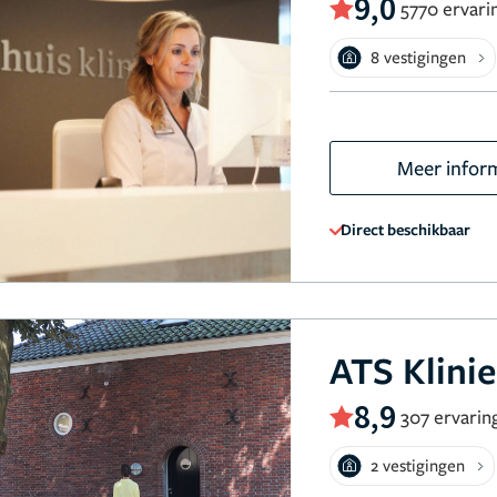
9,0
5770 ervari
8 vestigingen
Meer infor
Direct beschikbaar
ATS Klini
8,9
307 ervarin
2 vestigingen