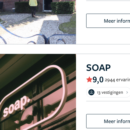
Meer infor
SOAP
9,0
2944 ervari
13 vestigingen
Meer infor