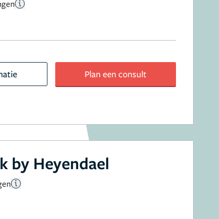
ngen
matie
Plan een consult
ek by Heyendael
gen