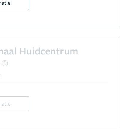
matie
naal Huidcentrum
n
t
matie