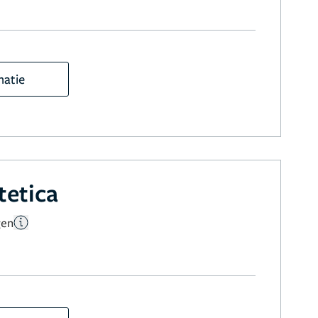
matie
tetica
gen