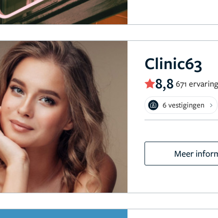
Clinic63
8,8
671 ervarin
6 vestigingen
Meer infor