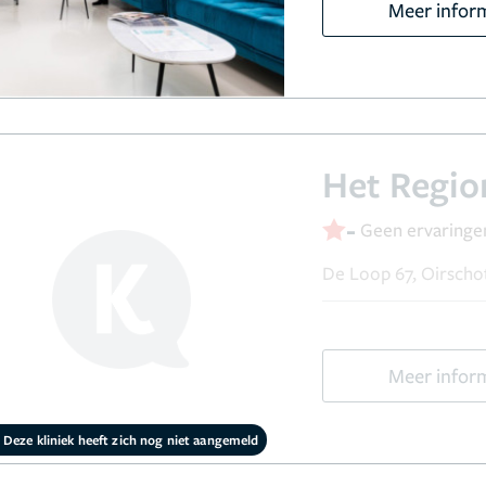
Meer infor
Het Regio
-
Geen ervaringe
De Loop 67, Oirscho
Meer infor
Deze kliniek heeft zich nog niet aangemeld