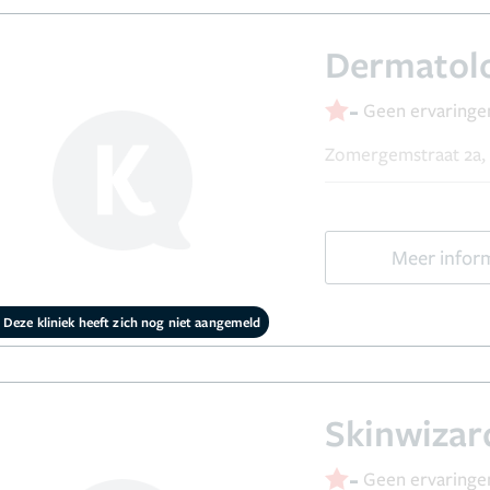
Dermatol
-
Geen ervaringe
Zomergemstraat 2a,
Meer infor
Deze kliniek heeft zich nog niet aangemeld
Skinwizar
-
Geen ervaringe