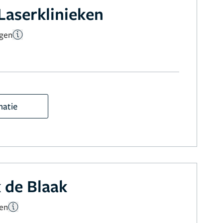
Laserklinieken
ngen
matie
k de Blaak
gen