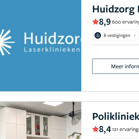
Huidzorg 
8,9
600 ervari
8 vestigingen
Meer infor
Poliklinie
8,4
121 ervarin