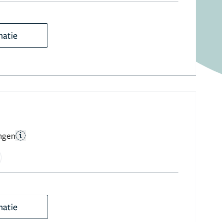
matie
ngen
matie