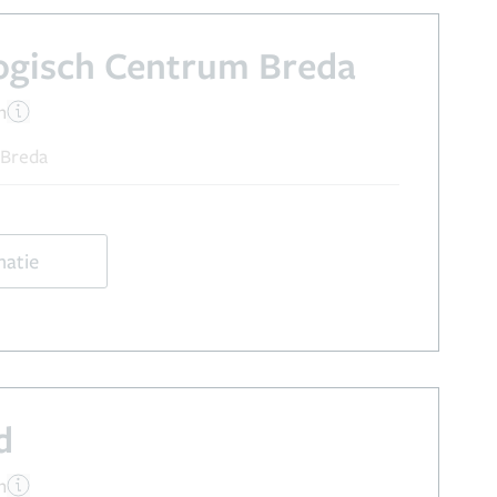
ogisch Centrum Breda
n
 Breda
matie
d
n