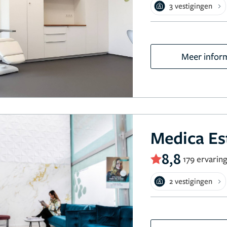
3 vestigingen
Meer infor
Medica Es
8,8
179 ervarin
2 vestigingen