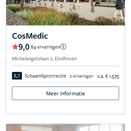
CosMedic
9,0
84 ervaringen
Michelangelolaan 2, Eindhoven
8,7
Schaamlipcorrectie
v.a. € 1.575
2 ervaringen
Meer informatie