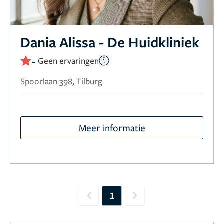
Dania Alissa - De Huidkliniek
-
Geen ervaringen
Spoorlaan 398, Tilburg
Meer informatie
1
Previous
Next