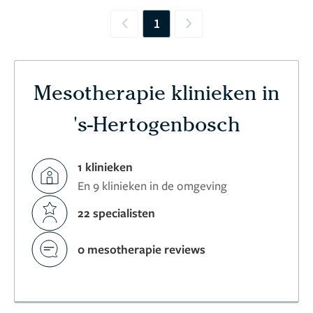
1
Previous
Next
Mesotherapie klinieken in
's-Hertogenbosch
1 klinieken
En 9 klinieken in de omgeving
22 specialisten
0 mesotherapie reviews