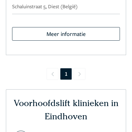
Schaluinstraat 5, Diest (België)
Meer informatie
1
Previous
Next
Voorhoofdslift klinieken in
Eindhoven