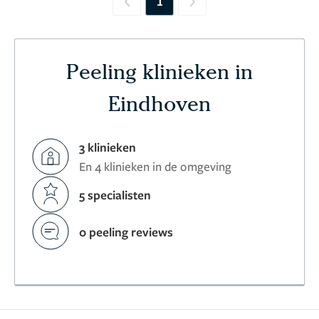
1
Previous
Next
Peeling klinieken in
Eindhoven
3 klinieken
En 4 klinieken in de omgeving
5 specialisten
0 peeling reviews