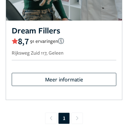
Dream Fillers
8,7
91 ervaringen
Rijksweg Zuid 117, Geleen
Meer informatie
1
Previous
Next