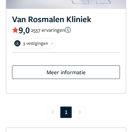
Van Rosmalen Kliniek
9,0
2557 ervaringen
3 vestigingen
Meer informatie
1
Previous
Next