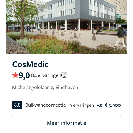
CosMedic
9,0
84 ervaringen
Michelangelolaan 2, Eindhoven
8,8
Buikwandcorrectie
v.a. € 3.900
9 ervaringen
Meer informatie