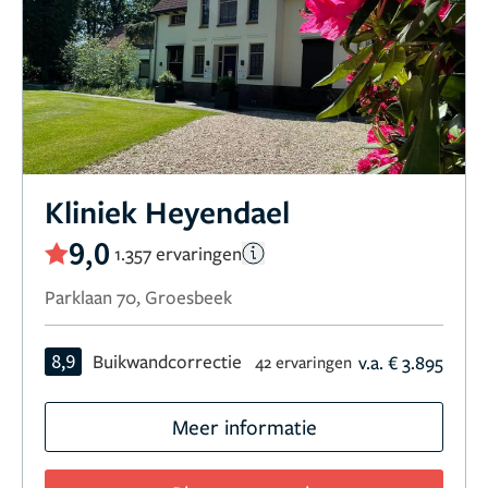
Kliniek Heyendael
9,0
1.357 ervaringen
Parklaan 70, Groesbeek
8,9
Buikwandcorrectie
v.a. € 3.895
42 ervaringen
Meer informatie