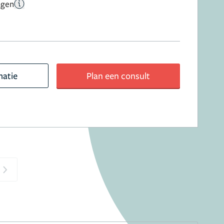
ngen
matie
Plan een consult
Next