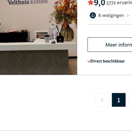
9,0
5772 ervari
8 vestigingen
Meer infor
Direct beschikbaar
1
Previous