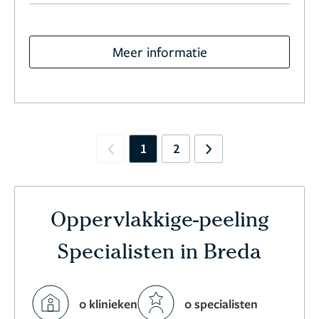
Meer informatie
1
2
Previous
Next
Oppervlakkige-peeling
Specialisten in Breda
0 klinieken
0 specialisten