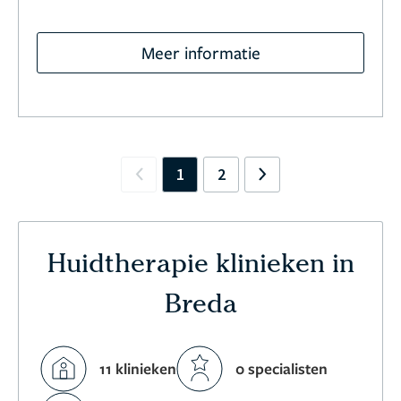
Meer informatie
1
2
Previous
Next
Huidtherapie klinieken in
Breda
11 klinieken
0 specialisten