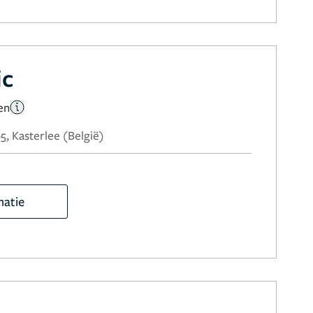
ic
en
, Kasterlee (België)
matie