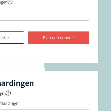
ngen
matie
Plan een consult
laardingen
gen
 Vlaardingen