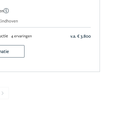
en
 Eindhoven
uctie
v.a. € 3.800
4 ervaringen
matie
Next