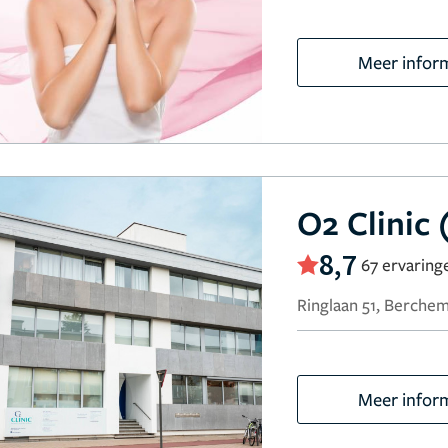
Meer infor
O2 Clinic
8,7
67 ervaring
Ringlaan 51, Berchem
Meer infor