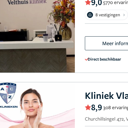
9,0
5770 ervari
8 vestigingen
Meer infor
Direct beschikbaar
Kliniek V
8,9
308 ervarin
Churchillsingel 472,