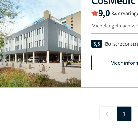
CosMedic
9,0
84 ervaring
Michelangelolaan 2,
8,8
Borstreconstr
Meer infor
1
Previous