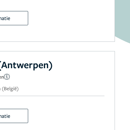
matie
 (Antwerpen)
en
 (België)
matie