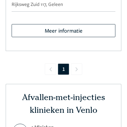
Rijksweg Zuid 117, Geleen
Meer informatie
1
Previous
Next
Afvallen-met-injecties
klinieken in Venlo