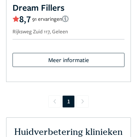
Dream Fillers
8,7
91 ervaringen
Rijksweg Zuid 117, Geleen
Meer informatie
1
Previous
Next
Huidverbetering klinieken