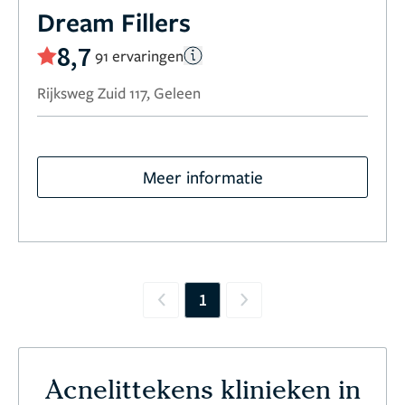
Dream Fillers
8,7
91 ervaringen
Rijksweg Zuid 117, Geleen
Meer informatie
1
Previous
Next
Acnelittekens klinieken in