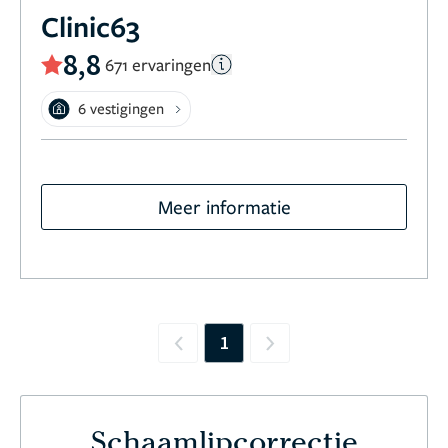
Clinic63
8,8
671 ervaringen
6 vestigingen
Meer informatie
1
Previous
Next
Schaamlipcorrectie