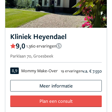
Kliniek Heyendael
9,0
1.360 ervaringen
Parklaan 70, Groesbeek
8,9
Mommy Make-Over
v.a. € 7.550
19 ervaringen
Meer informatie
Plan een consult