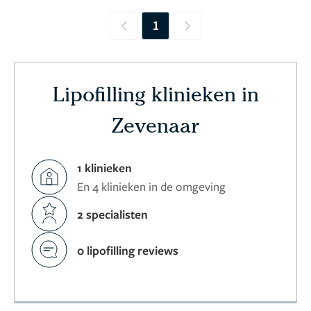
1
Previous
Next
Lipofilling klinieken in
Zevenaar
1 klinieken
En 4 klinieken in de omgeving
2 specialisten
0 lipofilling reviews