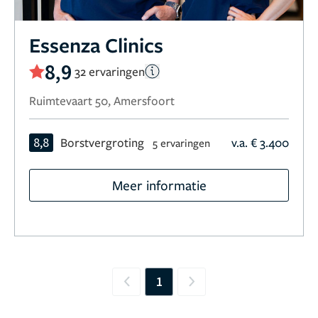
Essenza Clinics
8,9
32 ervaringen
Ruimtevaart 50, Amersfoort
8,8
Borstvergroting
v.a. € 3.400
5 ervaringen
Meer informatie
1
Previous
Next