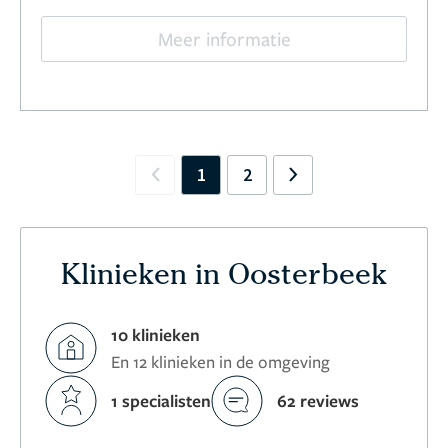
Meer informatie
1
2
Previous
Next
Klinieken in Oosterbeek
10 klinieken
En 12 klinieken in de omgeving
1 specialisten
62 reviews