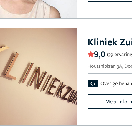
Kliniek Zu
9,0
139 ervarin
Houtsniplaan 3A, D
8,7
Overige behan
Meer infor