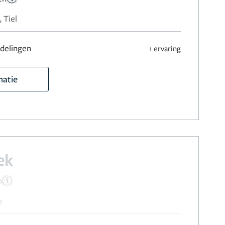
 Tiel
delingen
1 ervaring
matie
ek
n
e