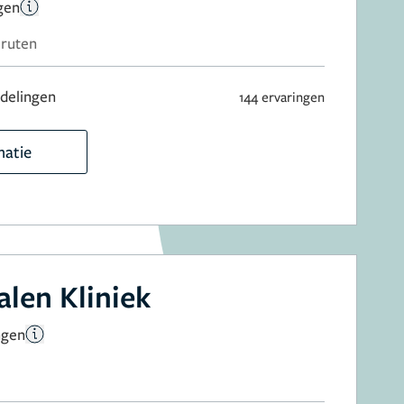
gen
Druten
delingen
144 ervaringen
matie
len Kliniek
ngen