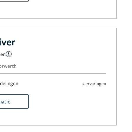
iver
gen
oorwerth
delingen
2 ervaringen
matie