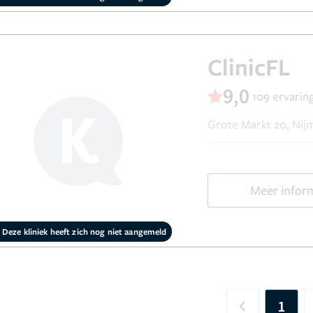
ClinicFL
9,0
109 ervarin
Grote Markt 20, Ni
Meer infor
Deze kliniek heeft zich nog niet aangemeld
1
Previous