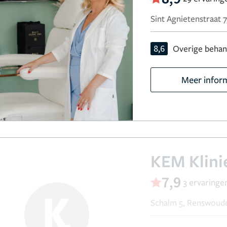
Sint Agnietenstraat 7,
8,6
Overige behan
Meer infor
KEM Klini
7,9
3 ervaringe
Schalm 5, Renswoud