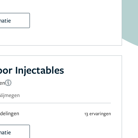
matie
oor Injectables
gen
 Nijmegen
delingen
13 ervaringen
matie