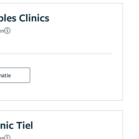
les Clinics
en
matie
nic Tiel
en