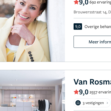
9,0
692 ervarin
Brouwersstraat 14, 
9,0
Overige behan
Meer infor
Van Rosma
9,0
2557 ervari
3 vestigingen