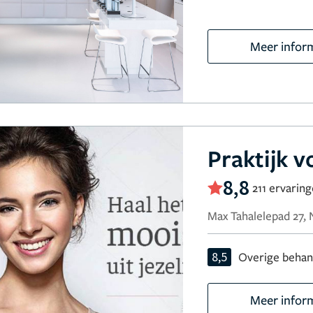
Meer infor
Praktijk v
8,8
211 ervarin
Max Tahalelepad 27,
8,5
Overige behan
Meer infor