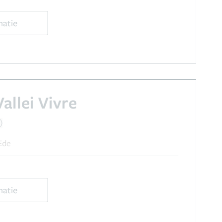
matie
allei Vivre
 Ede
matie