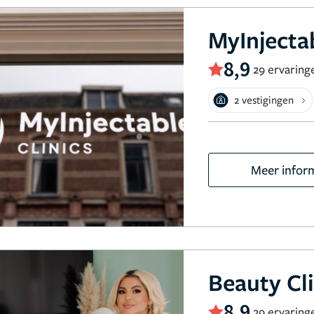
MyInjectab
8,9
29 ervaring
2 vestigingen
Meer infor
Beauty Cli
8,9
29 ervaring