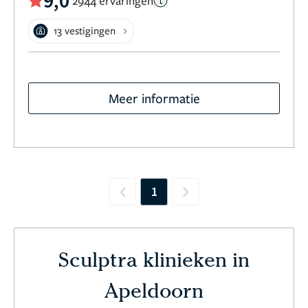
9,0
2944 ervaringen
13 vestigingen
Meer informatie
1
Previous
Next
Sculptra klinieken in
Apeldoorn