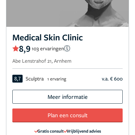
Medical Skin Clinic
8,9
103 ervaringen
Abe Lenstrahof 21, Arnhem
8,7
Sculptra
v.a. € 600
1 ervaring
Meer informatie
Plan een consult
Gratis consult
Vrijblijvend advies