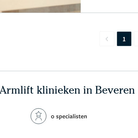
1
Previous
Armlift klinieken in Beveren
0 specialisten