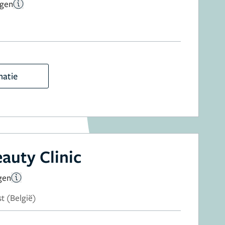
ngen
matie
auty Clinic
gen
st (België)