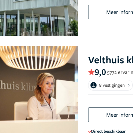
Meer infor
Velthuis k
9,0
5772 ervari
8 vestigingen
Meer infor
Direct beschikbaar