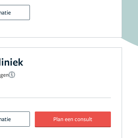
matie
liniek
ngen
matie
Plan een consult