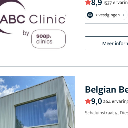
8,9
1537 ervari
2 vestigingen
Meer infor
Belgian Be
9,0
264 ervarin
Schaluinstraat 5, Die