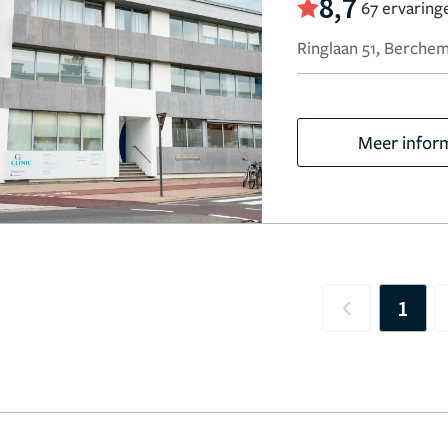
8,7
67 ervaring
Ringlaan 51, Berchem
Meer infor
1
Previous