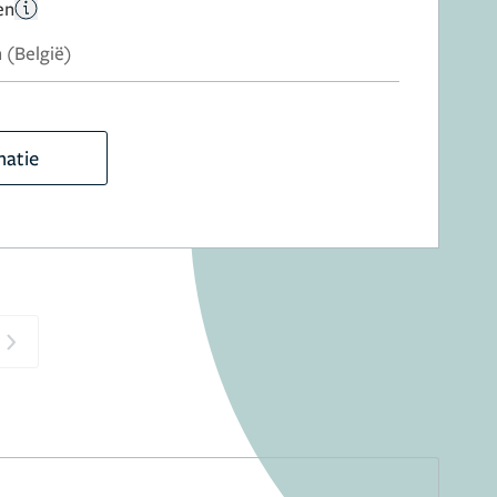
en
 (België)
matie
Next