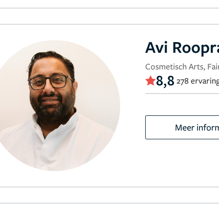
Avi Roop
Cosmetisch Arts, Fair
8,8
278 ervarin
Meer infor