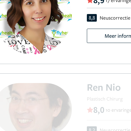
8,9
17 ervaring
8,8
Neuscorrectie
Meer infor
Ren Nio
Plastisch Chirurg
8,0
10 ervaring
8,2
Neuscorrectie