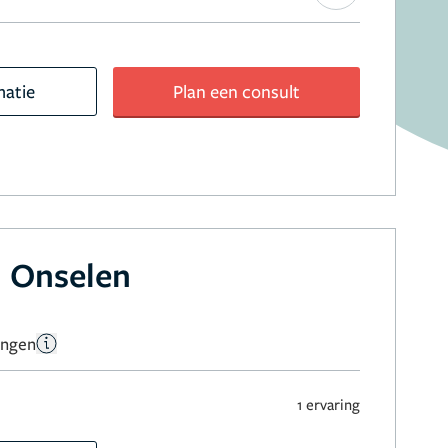
matie
Plan een consult
 Onselen
ingen
1 ervaring