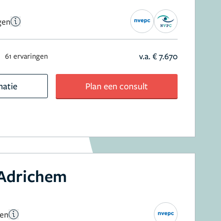
gen
v.a. € 7.670
61 ervaringen
matie
Plan een consult
 Adrichem
gen