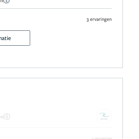
en
3 ervaringen
matie
en
1 ervaring