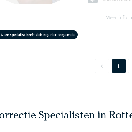
Meer infor
Deze specialist heeft zich nog niet aangemeld
1
Previous
rrectie Specialisten in Rot