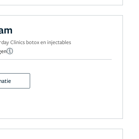
ram
day Clinics botox en injectables
gen
matie