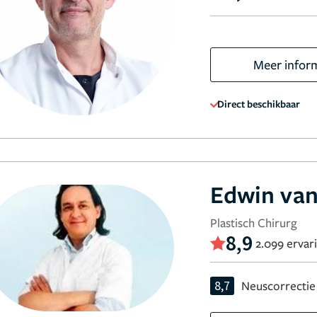
Meer infor
Direct beschikbaar
Edwin van
Plastisch Chirurg
8,9
2.099 ervar
8,7
Neuscorrectie