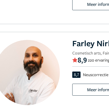
Meer infor
Farley Ni
Cosmetisch arts, Fair
8,9
220 ervarin
8,7
Neuscorrectie
Meer infor