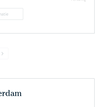
matie
Next
terdam