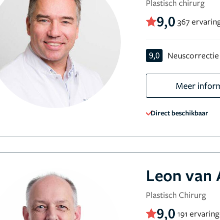
Plastisch chirurg
9,0
367 ervarin
9,0
Neuscorrectie
Meer infor
Direct beschikbaar
Leon van
Plastisch Chirurg
9,0
191 ervarin