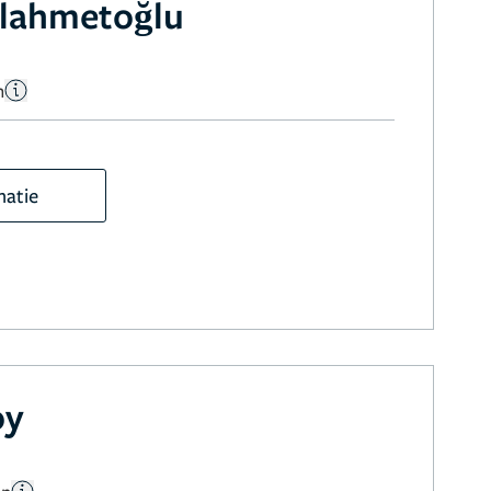
lahmetoğlu
n
matie
oy