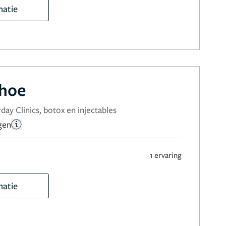
matie
rhoe
day Clinics, botox en injectables
gen
1 ervaring
matie