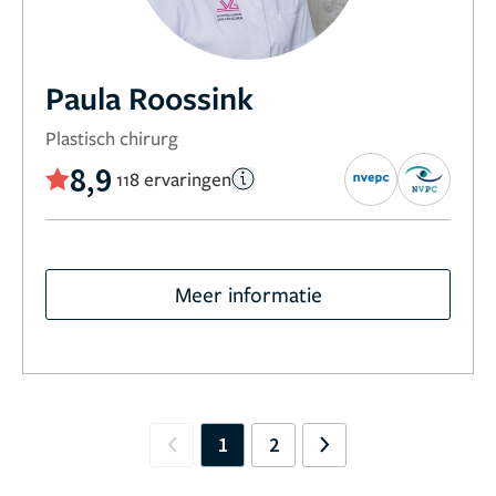
Paula Roossink
Plastisch chirurg
8,9
118 ervaringen
Meer informatie
1
2
Previous
Next