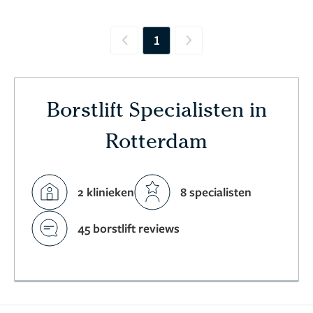
1
Previous
Next
Borstlift Specialisten in
Rotterdam
2 klinieken
8 specialisten
45 borstlift reviews