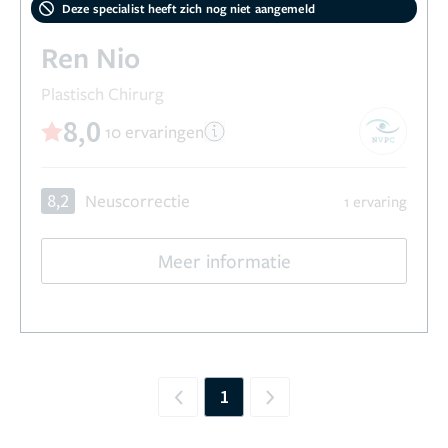
Deze specialist heeft zich nog niet aangemeld
Ren Nio
Plastisch Chirurg
8,0
10 ervaringen
8,2
Neuscorrectie
1 ervaring
Meer informatie
1
Previous
Next