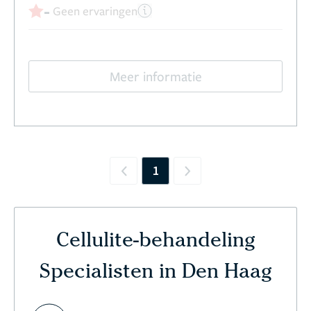
-
Geen ervaringen
Meer informatie
1
Previous
Next
Cellulite-behandeling
Specialisten in Den Haag