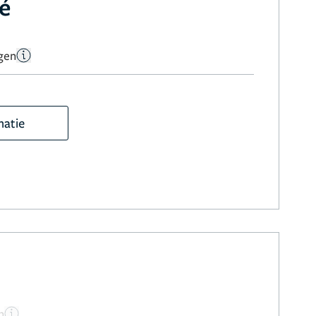
é
gen
matie
n