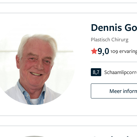
Dennis G
Plastisch Chirurg
9,0
109 ervarin
8,7
Schaamlipcorr
Meer infor