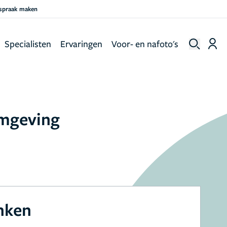
fspraak maken
Specialisten
Ervaringen
Voor- en nafoto's
omgeving
nken