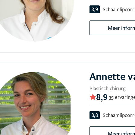
8,9
Schaamlipcorr
Meer infor
Annette v
Plastisch chirurg
8,9
35 ervaring
8,8
Schaamlipcorr
Meer infor