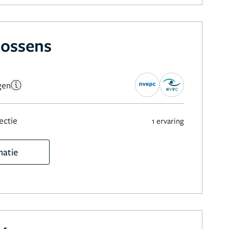
oossens
gen
ectie
1 ervaring
matie