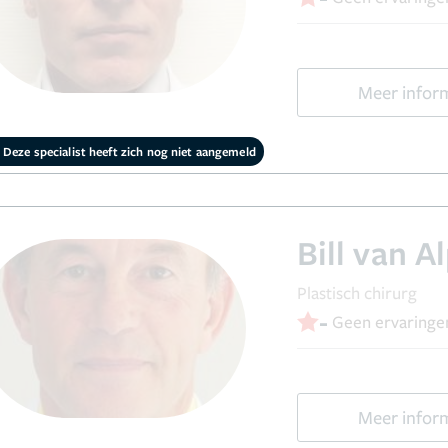
Meer infor
Deze specialist heeft zich nog niet aangemeld
Bill van A
Plastisch chirurg
-
Geen ervaringe
Meer infor