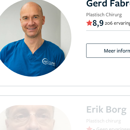
Gerd Fabr
Plastisch Chirurg
8,9
206 ervarin
Meer infor
Erik Borg
Plastisch chirurg
-
Geen ervaringe