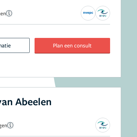
gen
matie
Plan een consult
 van Abeelen
gen