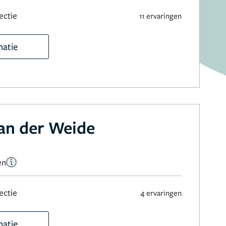
ectie
11 ervaringen
matie
an der Weide
en
ectie
4 ervaringen
matie