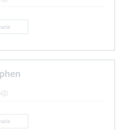
matie
lphen
n
matie