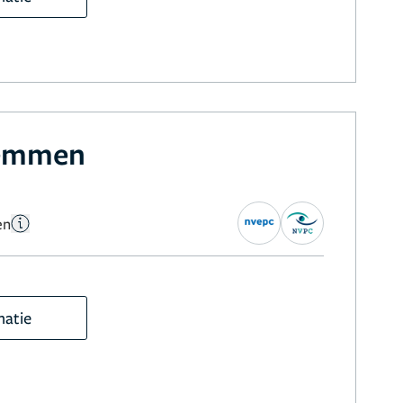
Lemmen
en
matie