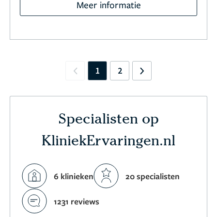
Meer informatie
1
2
Previous
Next
Specialisten op
KliniekErvaringen.nl
6 klinieken
20 specialisten
1231 reviews