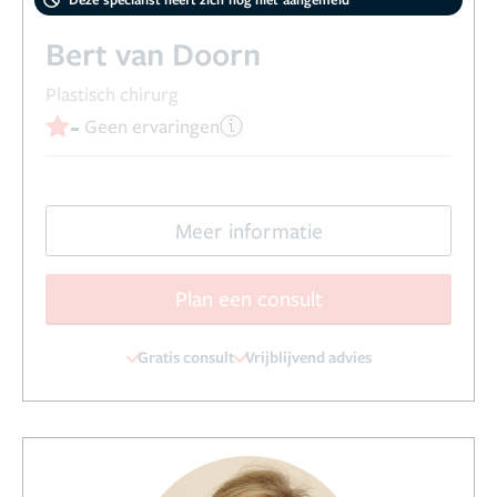
Bert van Doorn
Plastisch chirurg
-
Geen ervaringen
Meer informatie
Plan een consult
Gratis consult
Vrijblijvend advies