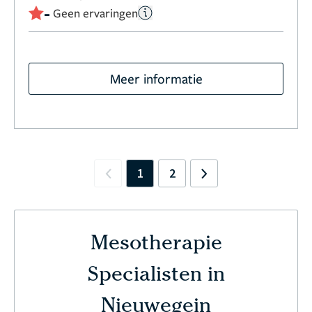
-
Geen ervaringen
Meer informatie
1
2
Previous
Next
Mesotherapie
Specialisten in
Nieuwegein