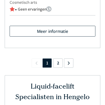
Cosmetisch arts
-
Geen ervaringen
Meer informatie
1
2
Previous
Next
Liquid-facelift
Specialisten in Hengelo