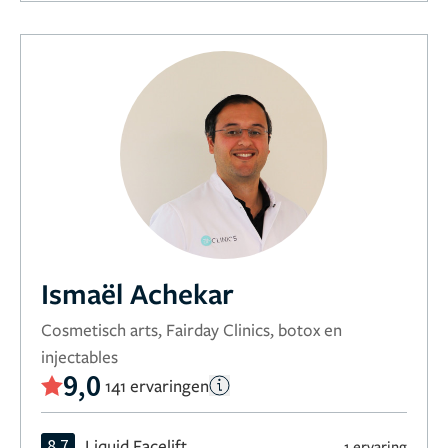
Ismaël Achekar
Cosmetisch arts, Fairday Clinics, botox en
injectables
9,0
141 ervaringen
8,7
Liquid Facelift
1 ervaring