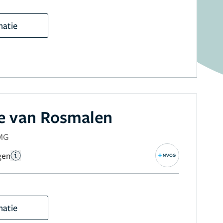
matie
e van Rosmalen
NMG
gen
matie