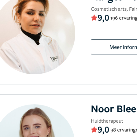
Cosmetisch arts, Fair
9,0
196 ervarin
Meer infor
Noor Blee
Huidtherapeut
9,0
98 ervaring