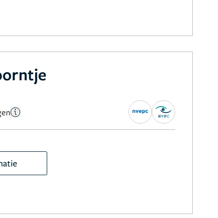
oorntje
gen
matie