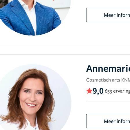
Meer infor
Annemari
Cosmetisch arts K
9,0
653 ervarin
Meer infor