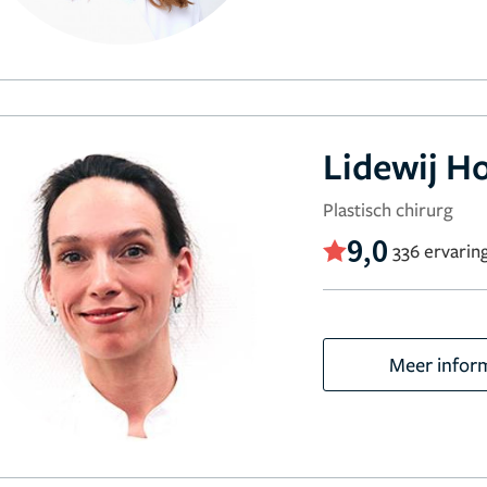
Lidewij H
Plastisch chirurg
9,0
336 ervarin
Meer infor