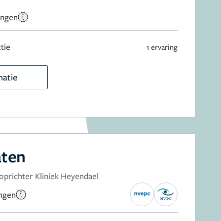
ingen
tie
1 ervaring
matie
aten
 oprichter Kliniek Heyendael
ingen