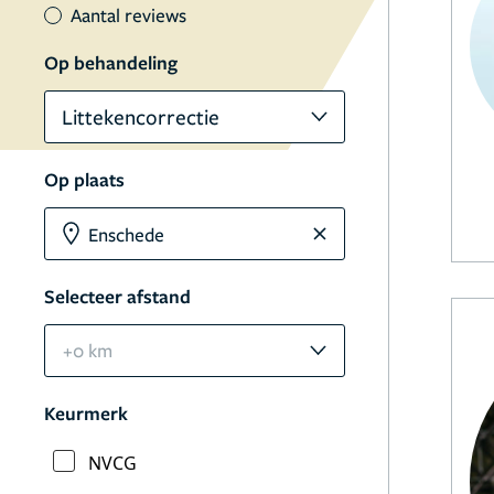
Aantal reviews
Op behandeling
Littekencorrectie
Op plaats
Selecteer afstand
+0 km
Keurmerk
NVCG