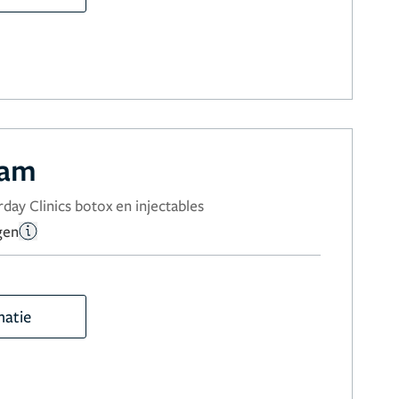
ram
day Clinics botox en injectables
gen
matie