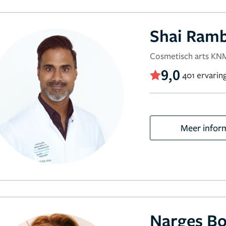
Shai Ram
Cosmetisch arts K
9,0
401 ervarin
Meer infor
Narges Bo