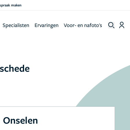
fspraak maken
Specialisten
Ervaringen
Voor- en nafoto's
nschede
 Onselen