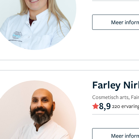
Meer infor
Farley Ni
Cosmetisch arts, Fair
8,9
220 ervarin
Meer infor