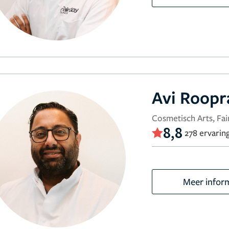
Avi Roop
Cosmetisch Arts, Fair
8,8
278 ervarin
Meer infor