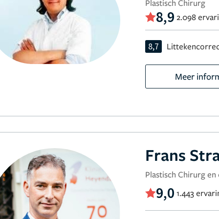
Plastisch Chirurg
8,9
2.098 ervar
8,7
Littekencorrec
Meer infor
Frans Str
Plastisch Chirurg en
9,0
1.443 ervar