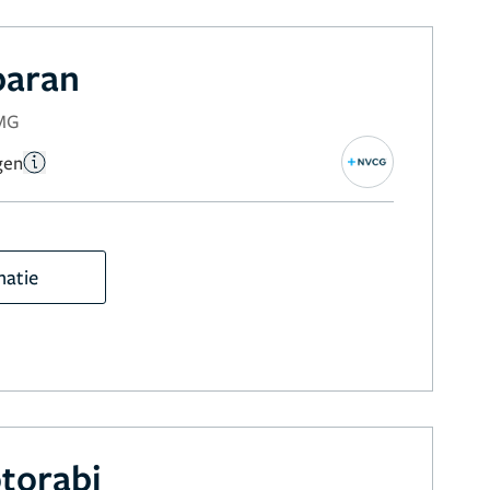
baran
NMG
gen
matie
torabi