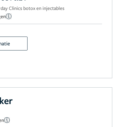
day Clinics botox en injectables
gen
matie
ker
en