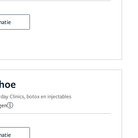
matie
rhoe
day Clinics, botox en injectables
gen
matie