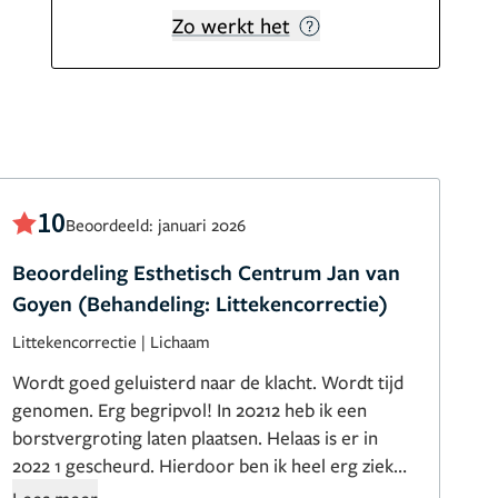
Zo werkt het
10
Beoordeeld: januari 2026
Beoordeling Esthetisch Centrum Jan van
Goyen (Behandeling: Littekencorrectie)
Littekencorrectie
|
Lichaam
Wordt goed geluisterd naar de klacht. Wordt tijd
genomen. Erg begripvol! In 20212 heb ik een
borstvergroting laten plaatsen. Helaas is er in
2022 1 gescheurd. Hierdoor ben ik heel erg ziek
geworden. In 2025 is een restsilicoon verwijderd.