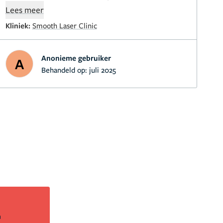
thuisgebruik gekregen. Ik adviseer gewoon deze
Lees meer
kliniek!
Kliniek:
Smooth Laser Clinic
Anonieme gebruiker
A
Behandeld op:
juli 2025