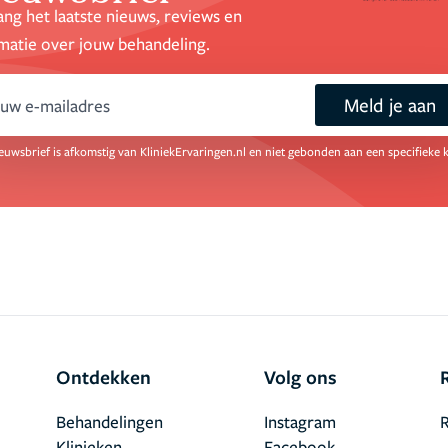
ng het laatste nieuws, reviews en
matie over jouw behandeling.
Meld je aan
ail
euwsbrief is afkomstig van KliniekErvaringen.nl en niet gebonden aan een specifieke k
Ontdekken
Volg ons
Behandelingen
Instagram
R
Klinieken
Facebook