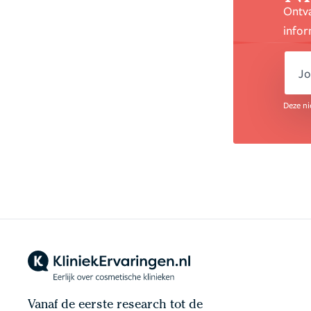
Ontva
infor
em
Deze ni
Vanaf de eerste research tot de