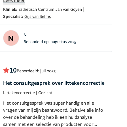
Lees meer
Rest silicoon is verwijderd. Hiervoor ben ik
|
Kliniek:
Esthetisch Centrum Jan van Goyen
enorm dankbaar!
Specialist:
Gijs van Selms
N.
N
Behandeld op:
augustus 2025
10
Beoordeeld: juli 2025
Het consultgesprek over littekencorrectie
Littekencorrectie
|
Gezicht
Het consultgesprek was super handig en alle
vragen van mij zijn beantwoord. Behalve alle info
over de behandeling heb ik een huidanalyse
samen met een selectie van producten voor