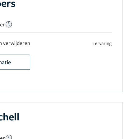
bers
gen
 verwijderen
1 ervaring
matie
hell
gen