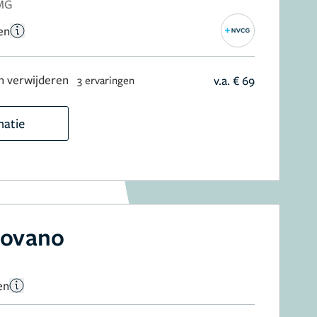
NMG
en
 verwijderen
v.a. € 69
3 ervaringen
matie
rovano
en