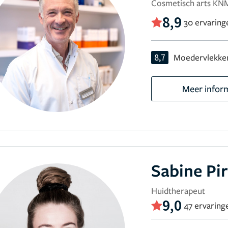
Cosmetisch arts K
8,9
30 ervaring
8,7
Moedervlekken
Meer infor
Sabine Pi
Huidtherapeut
9,0
47 ervaring