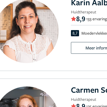
Karin Aal
Huidtherapeut
8,9
133 ervarin
8,7
Moedervlekken
Meer infor
Carmen Sc
Huidtherapeut
8,9
125 ervarin