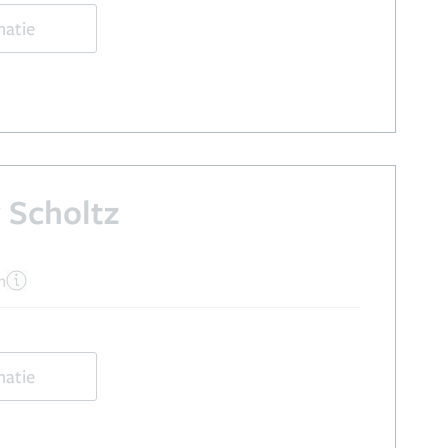
matie
 Scholtz
n
matie