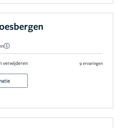
Soesbergen
en
 verwijderen
9 ervaringen
matie