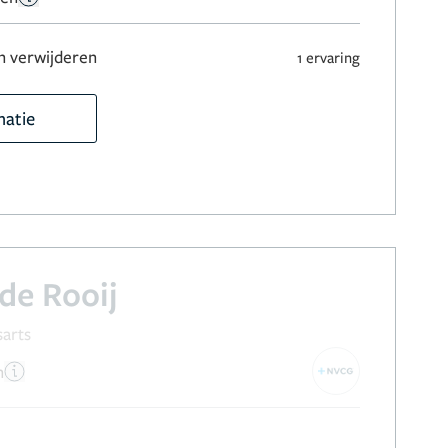
 verwijderen
1 ervaring
matie
de Rooij
sarts
n