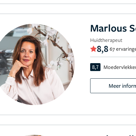
Marlous 
Huidtherapeut
8,8
67 ervaring
8,7
Moedervlekken
Meer infor