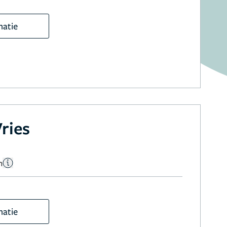
matie
Vries
n
matie