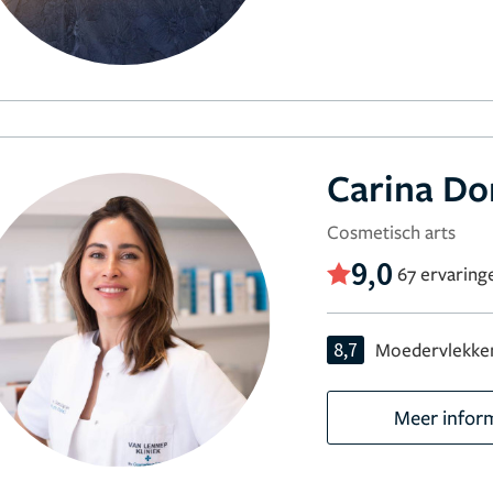
Carina D
Cosmetisch arts
9,0
67 ervaring
8,7
Moedervlekken
Meer infor