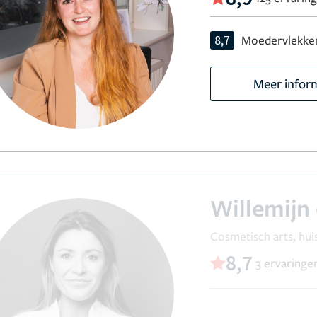
8,7
Moedervlekken
Meer infor
Willemijn 
Cosmetisch arts, hui
8,7
3 ervaringe