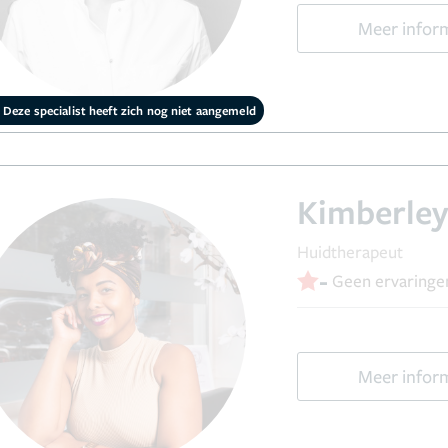
Meer infor
Deze specialist heeft zich nog niet aangemeld
Kimberley
Huidtherapeut
-
Geen ervaringe
Meer infor