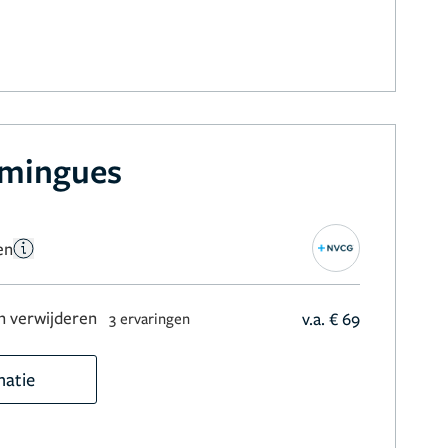
omingues
en
 verwijderen
v.a. € 69
3 ervaringen
matie