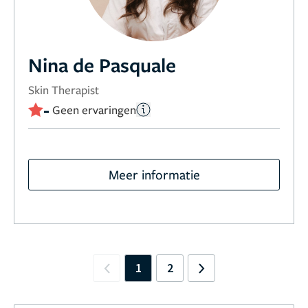
Nina de Pasquale
Skin Therapist
-
Geen ervaringen
Meer informatie
1
2
Previous
Next