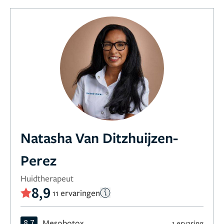
Natasha Van Ditzhuijzen-
Perez
Huidtherapeut
8,9
11 ervaringen
8,7
Mesobotox
1 ervaring