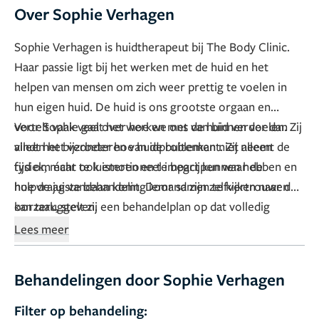
Over Sophie Verhagen
Sophie Verhagen is huidtherapeut bij The Body Clinic.
Haar passie ligt bij het werken met de huid en het
helpen van mensen om zich weer prettig te voelen in
hun eigen huid. De huid is ons grootste orgaan en
vertelt vaak veel over hoe we ons van binnen voelen. Zij
Voor Sophie gaat het werken met de huid verder dan
vindt het bijzonder hoe huidproblemen niet alleen
alleen het verbeteren van de buitenkant. Zij neemt de
fysiek, maar ook emotioneel impact kunnen hebben en
tijd om écht te luisteren en te begrijpen waar de
hoe de juiste behandeling iemand zijn zelfvertrouwen
hulpvraag vandaan komt. Door samen te kijken naar de
kan teruggeven.
oorzaak, stelt zij een behandelplan op dat volledig
aansluit bij de behoeften van haar gasten. In haar aanpak
Lees meer
hanteert zij een holistische benadering: alleen door het
geheel te zien, kunnen duurzame resultaten worden
Behandelingen door Sophie Verhagen
bereikt. Daarnaast blijft zij zichzelf voortdurend
ontwikkelen door trainingen en bijscholingen te volgen.
Filter op behandeling: