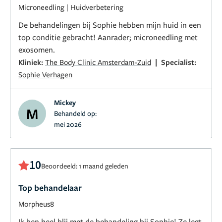
Microneedling
|
Huidverbetering
De behandelingen bij Sophie hebben mijn huid in een
top conditie gebracht! Aanrader; microneedling met
exosomen.
|
Kliniek:
The Body Clinic Amsterdam-Zuid
Specialist:
Sophie Verhagen
Mickey
M
Behandeld op:
mei 2026
10
Beoordeeld: 1 maand geleden
Top behandelaar
Morpheus8
Ik ben heel blij met de behandeling bij Sophie! Ze legt