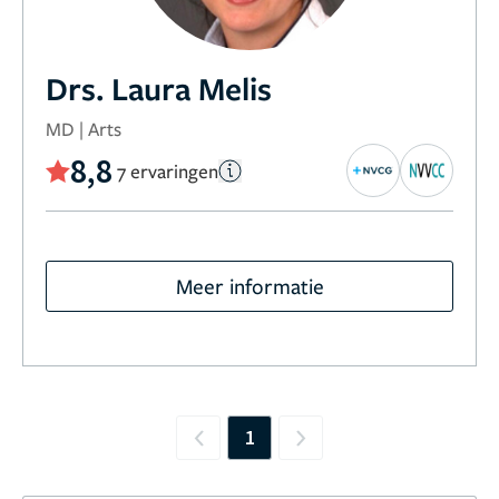
Drs. Laura Melis
MD | Arts
8,8
7 ervaringen
Meer informatie
1
Previous
Next