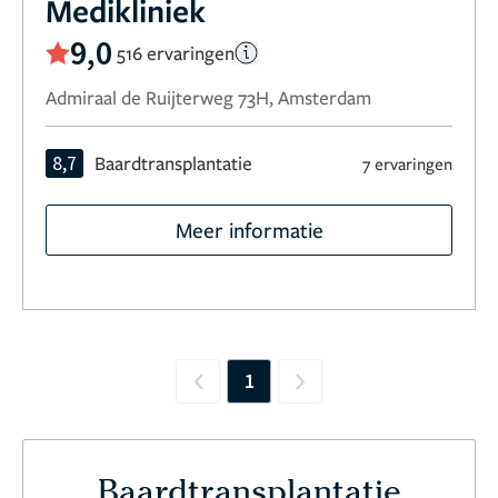
Medikliniek
9,0
516 ervaringen
Admiraal de Ruijterweg 73H, Amsterdam
8,7
Baardtransplantatie
7 ervaringen
Meer informatie
1
Previous
Next
Baardtransplantatie