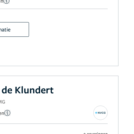
en
matie
 de Klundert
NMG
en
2 ervaringen