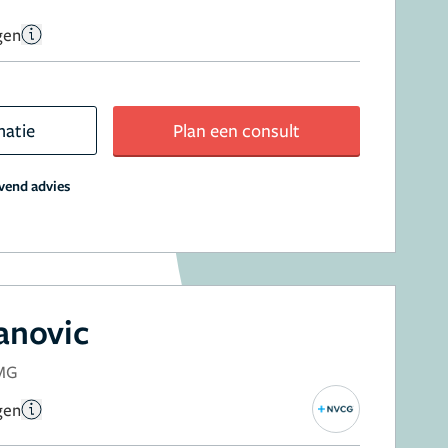
gen
matie
Plan een consult
jvend advies
anovic
NMG
gen