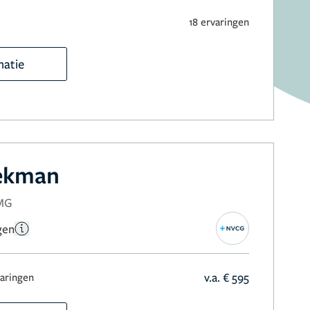
18 ervaringen
matie
eekman
NMG
gen
v.a. € 595
varingen