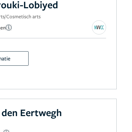
rouki-Lobiyed
rts/Cosmetisch arts
gen
matie
 den Eertwegh