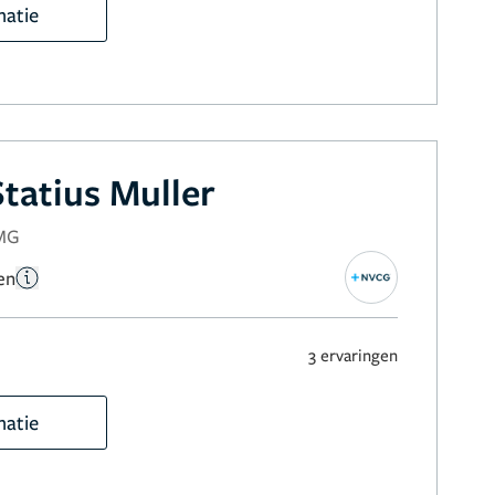
matie
tatius Muller
NMG
en
3 ervaringen
matie