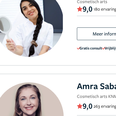
Cosmetisch arts
9,0
180 ervarin
Meer infor
Gratis consult
Vrijbli
Amra Sab
Cosmetisch arts K
9,0
263 ervarin