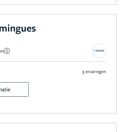
omingues
en
3 ervaringen
matie