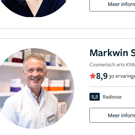
Meer infor
Markwin S
Cosmetisch arts K
8,9
30 ervaring
8,8
Radiesse
Meer infor