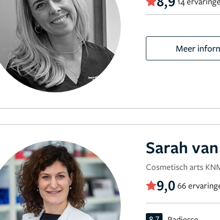
8,9
14 ervaring
Meer infor
Sarah van
Cosmetisch arts K
9,0
66 ervaring
8,7
Radiesse