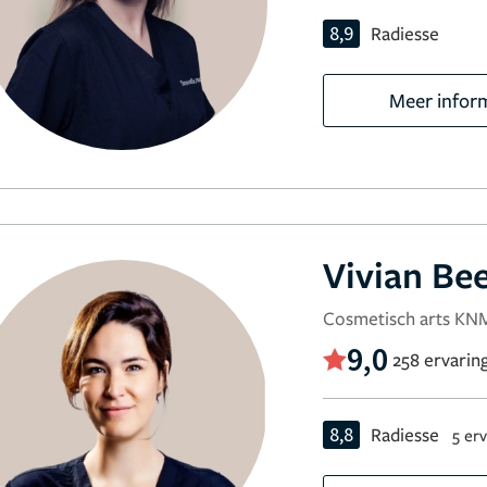
8,9
Radiesse
Meer infor
Vivian B
Cosmetisch arts K
9,0
258 ervarin
8,8
Radiesse
5 er