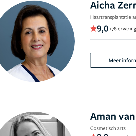
Aicha Zer
Haartransplantatie a
9,0
178 ervarin
Meer infor
Aman van
Cosmetisch arts