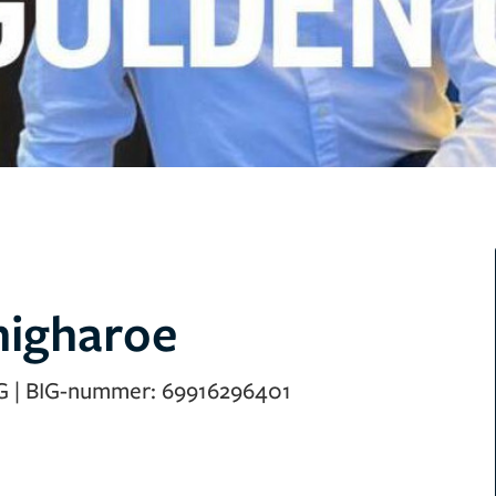
higharoe
G
|
BIG-nummer:
69916296401