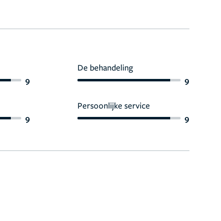
De behandeling
9
9
Persoonlijke service
9
9