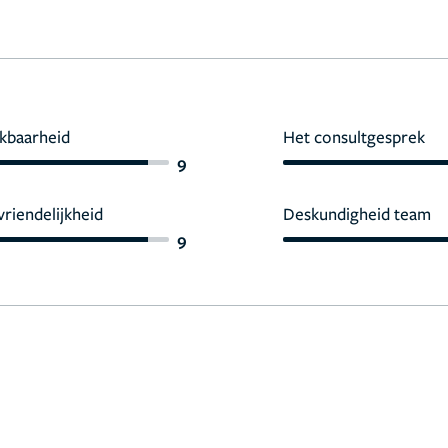
kbaarheid
Het consultgesprek
9
vriendelijkheid
Deskundigheid team
9