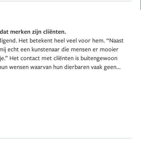
dat merken zijn cliënten.
edigend. Het betekent heel veel voor hem. “Naast
 mij echt een kunstenaar die mensen er mooier
atje.” Het contact met cliënten is buitengewoon
 hun wensen waarvan hun dierbaren vaak geen
 hij stappenplannen uit om zo de gewenste
daar langdurige- en goede relaties uit