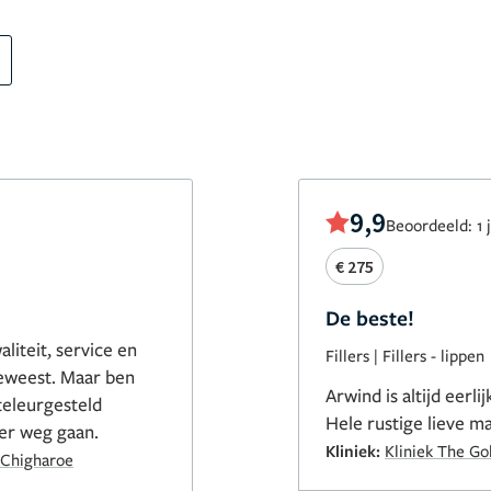
9,9
Beoordeeld: 1 
€ 275
De beste!
aliteit, service en
Fillers
|
Fillers - lippen
geweest. Maar ben
Arwind is altijd eerl
teleurgesteld
Hele rustige lieve ma
eer weg gaan.
Kliniek:
Kliniek The G
 Chigharoe