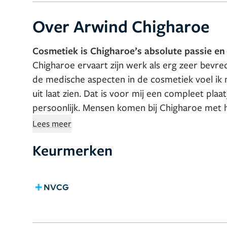
Over Arwind Chigharoe
Cosmetiek is Chigharoe’s absolute passie en 
Chigharoe ervaart zijn werk als erg zeer bevr
de medische aspecten in de cosmetiek voel ik
uit laat zien. Dat is voor mij een compleet pla
persoonlijk. Mensen komen bij Chigharoe met
notie hebben. Samen met zijn cliënten stippelt
Lees meer
resultaten te bereiken. In de loop der tijd zijn 
Keurmerken
voortgekomen.