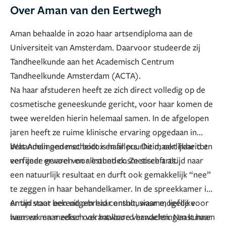
Over Aman van den Eertwegh
Aman behaalde in 2020 haar artsendiploma aan de
Universiteit van Amsterdam. Daarvoor studeerde zij
Tandheelkunde aan het Academisch Centrum
Tandheelkunde Amsterdam (ACTA).
Na haar afstuderen heeft ze zich direct volledig op de
cosmetische geneeskunde gericht, voor haar komen de
twee werelden hierin helemaal samen. In de afgelopen
jaren heeft ze ruime klinische ervaring opgedaan in
behandelingen met botox en fillers. Dit maakt haar tot
Wat Aman onderscheidt is haar puurheid, eerlijkheid en
een zeer ervaren en allround cosmetisch arts.
verfijnde gevoel voor esthetiek. Ze streeft altijd naar
een natuurlijk resultaat en durft ook gemakkelijk “nee”
te zeggen in haar behandelkamer. In de spreekkamer is
er tijd voor een uitgebreid consult, waar mogelijke
Aman staat bekend om haar enthousiasme, liefde voor
wensen maar zeker ook haalbare verwachtingen kunnen
haar vak en medisch verantwoord handelen. Naast haar