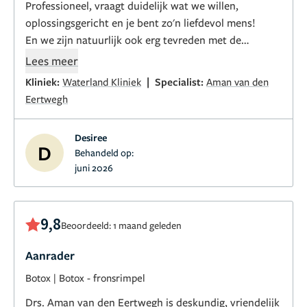
Professioneel, vraagt duidelijk wat we willen,
oplossingsgericht en je bent zo'n liefdevol mens!
En we zijn natuurlijk ook erg tevreden met de
resultaat, natuurlijk maar dan iets minder rimpelig.
Lees meer
|
Kliniek:
Waterland Kliniek
Specialist:
Aman van den
Eertwegh
Desiree
D
Behandeld op:
juni 2026
9,8
Beoordeeld: 1 maand geleden
Aanrader
Botox
|
Botox - fronsrimpel
Drs. Aman van den Eertwegh is deskundig, vriendelijk