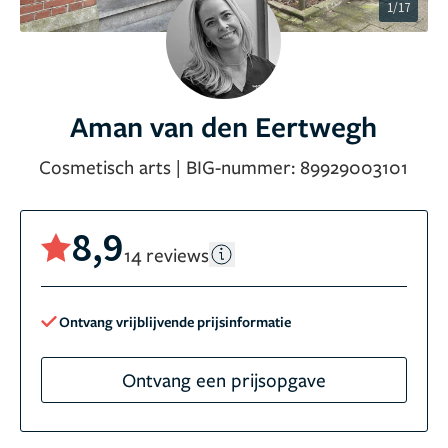
1/17
Aman van den Eertwegh
Cosmetisch arts
|
BIG-nummer:
89929003101
8,9
14 reviews
Ontvang vrijblijvende prijsinformatie
Ontvang een prijsopgave