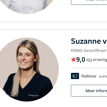
Suzanne v
KNMG Gecertificeer
9,0
253 ervarin
8,7
Radiesse
9 er
Meer infor