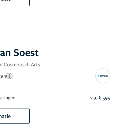
an Soest
d Cosmetisch Arts
gen
v.a. € 595
varingen
matie