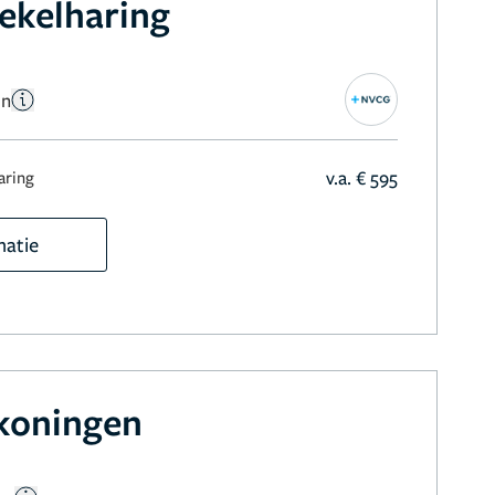
ekelharing
en
v.a. € 595
aring
matie
jkoningen