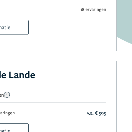
18 ervaringen
matie
de Lande
en
v.a. € 595
varingen
matie