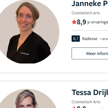
Janneke P
Cosmetisch arts
8,9
31 ervaring
8,7
Radiesse
1 erv
Meer infor
Tessa Dri
Cosmetisch Arts