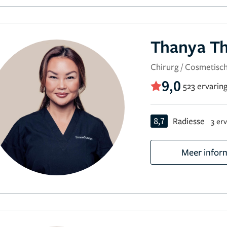
Thanya Th
Chirurg / Cosmetis
9,0
523 ervarin
8,7
Radiesse
3 er
Meer infor