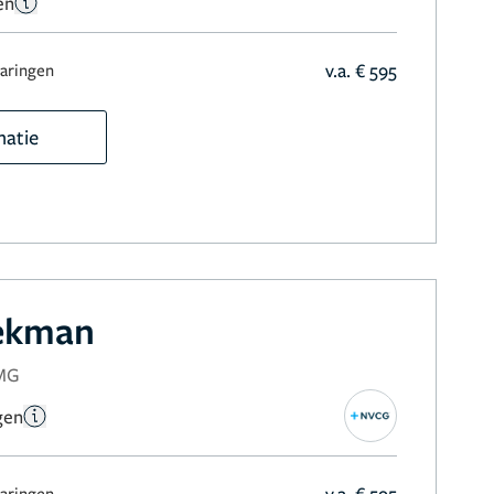
en
v.a. € 595
varingen
matie
eekman
NMG
gen
v.a. € 595
varingen