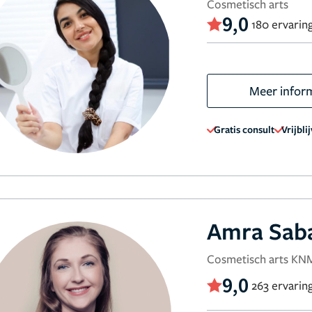
Cosmetisch arts
9,0
180 ervarin
Meer infor
Gratis consult
Vrijbli
Amra Sab
Cosmetisch arts K
9,0
263 ervarin