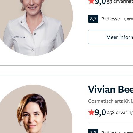
9,0
59 ervaring
8,7
Radiesse
3 er
Meer infor
Vivian B
Cosmetisch arts K
9,0
258 ervarin
8,8
Radiesse
5 er