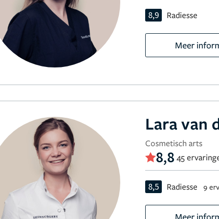
8,9
Radiesse
Meer infor
Lara van 
Cosmetisch arts
8,8
45 ervaring
8,5
Radiesse
9 er
Meer infor