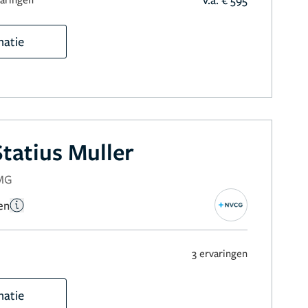
matie
tatius Muller
NMG
en
3 ervaringen
matie