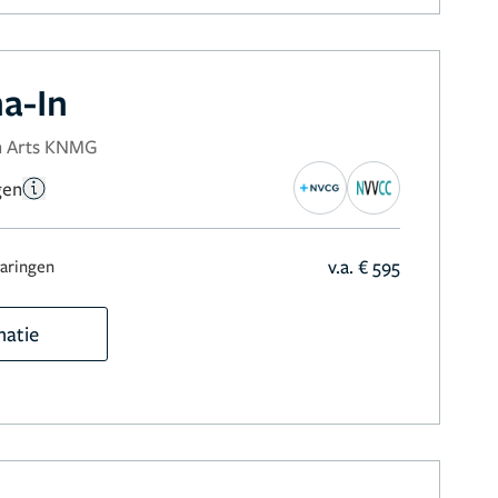
a-In
ch Arts KNMG
gen
v.a. € 595
varingen
matie