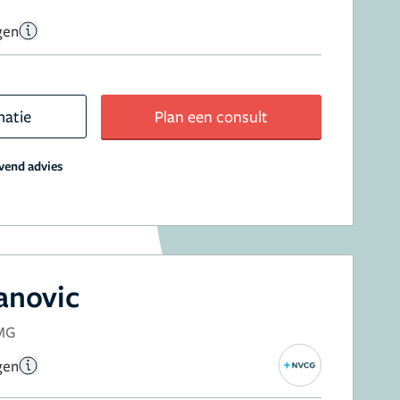
gen
matie
Plan een consult
jvend advies
anovic
NMG
gen