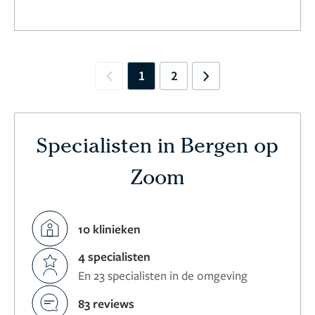
1
2
Previous
Next
Specialisten in Bergen op
Zoom
10 klinieken
4 specialisten
En 23 specialisten in de omgeving
83 reviews