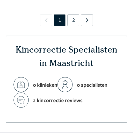
1
2
Previous
Next
Kincorrectie Specialisten
in Maastricht
0 klinieken
0 specialisten
2 kincorrectie reviews