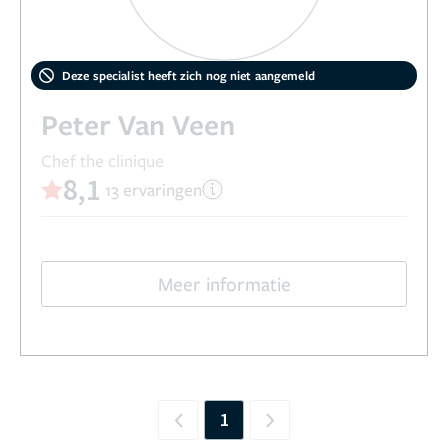
Deze specialist heeft zich nog niet aangemeld
Peter Van Veen
Chef the clinique
8,1
13 ervaringen
Meer informatie
1
Previous
Next