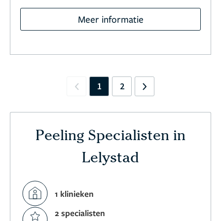
Meer informatie
1
2
Previous
Next
Peeling Specialisten in
Lelystad
1 klinieken
2 specialisten