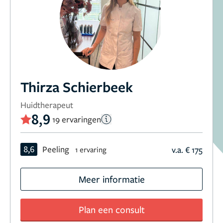
Thirza Schierbeek
Huidtherapeut
8,9
19 ervaringen
8,6
Peeling
v.a. € 175
1 ervaring
Meer informatie
Plan een consult